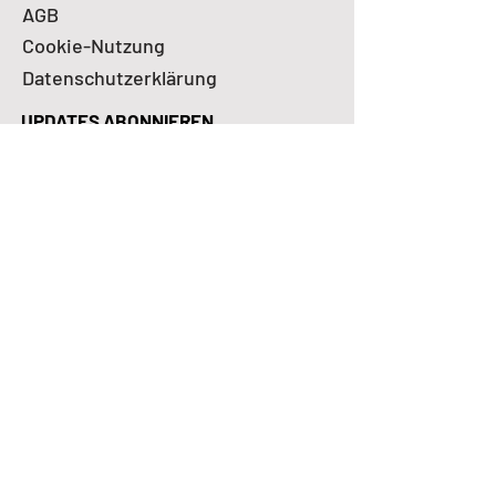
AGB
Cookie-Nutzung
Datenschutzerklärung
Impressum
UPDATES ABONNIEREN
Ihre E-mail
SENDEN
FOLGEN
SWISE unterliegt der Aufsicht der
Eidgenössischen Finanzmarktaufsicht
(
FINMA
)